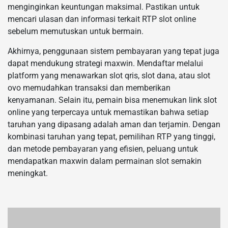
menginginkan keuntungan maksimal. Pastikan untuk
mencari ulasan dan informasi terkait RTP slot online
sebelum memutuskan untuk bermain.
Akhirnya, penggunaan sistem pembayaran yang tepat juga
dapat mendukung strategi maxwin. Mendaftar melalui
platform yang menawarkan slot qris, slot dana, atau slot
ovo memudahkan transaksi dan memberikan
kenyamanan. Selain itu, pemain bisa menemukan link slot
online yang terpercaya untuk memastikan bahwa setiap
taruhan yang dipasang adalah aman dan terjamin. Dengan
kombinasi taruhan yang tepat, pemilihan RTP yang tinggi,
dan metode pembayaran yang efisien, peluang untuk
mendapatkan maxwin dalam permainan slot semakin
meningkat.