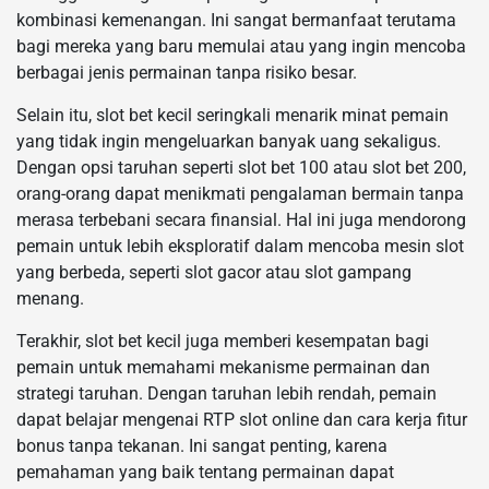
kombinasi kemenangan. Ini sangat bermanfaat terutama
bagi mereka yang baru memulai atau yang ingin mencoba
berbagai jenis permainan tanpa risiko besar.
Selain itu, slot bet kecil seringkali menarik minat pemain
yang tidak ingin mengeluarkan banyak uang sekaligus.
Dengan opsi taruhan seperti slot bet 100 atau slot bet 200,
orang-orang dapat menikmati pengalaman bermain tanpa
merasa terbebani secara finansial. Hal ini juga mendorong
pemain untuk lebih eksploratif dalam mencoba mesin slot
yang berbeda, seperti slot gacor atau slot gampang
menang.
Terakhir, slot bet kecil juga memberi kesempatan bagi
pemain untuk memahami mekanisme permainan dan
strategi taruhan. Dengan taruhan lebih rendah, pemain
dapat belajar mengenai RTP slot online dan cara kerja fitur
bonus tanpa tekanan. Ini sangat penting, karena
pemahaman yang baik tentang permainan dapat