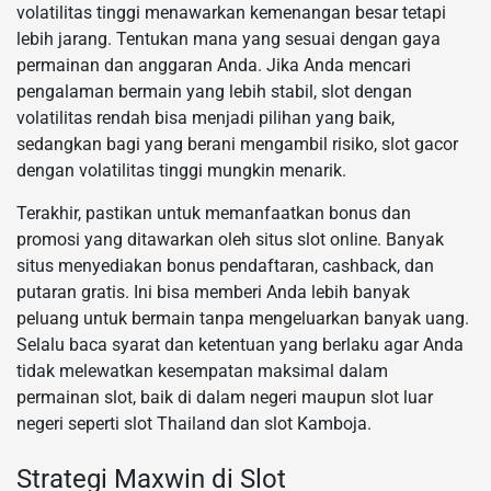
volatilitas tinggi menawarkan kemenangan besar tetapi
lebih jarang. Tentukan mana yang sesuai dengan gaya
permainan dan anggaran Anda. Jika Anda mencari
pengalaman bermain yang lebih stabil, slot dengan
volatilitas rendah bisa menjadi pilihan yang baik,
sedangkan bagi yang berani mengambil risiko, slot gacor
dengan volatilitas tinggi mungkin menarik.
Terakhir, pastikan untuk memanfaatkan bonus dan
promosi yang ditawarkan oleh situs slot online. Banyak
situs menyediakan bonus pendaftaran, cashback, dan
putaran gratis. Ini bisa memberi Anda lebih banyak
peluang untuk bermain tanpa mengeluarkan banyak uang.
Selalu baca syarat dan ketentuan yang berlaku agar Anda
tidak melewatkan kesempatan maksimal dalam
permainan slot, baik di dalam negeri maupun slot luar
negeri seperti slot Thailand dan slot Kamboja.
Strategi Maxwin di Slot