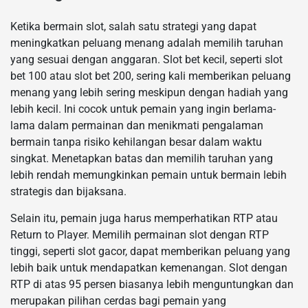
Ketika bermain slot, salah satu strategi yang dapat
meningkatkan peluang menang adalah memilih taruhan
yang sesuai dengan anggaran. Slot bet kecil, seperti slot
bet 100 atau slot bet 200, sering kali memberikan peluang
menang yang lebih sering meskipun dengan hadiah yang
lebih kecil. Ini cocok untuk pemain yang ingin berlama-
lama dalam permainan dan menikmati pengalaman
bermain tanpa risiko kehilangan besar dalam waktu
singkat. Menetapkan batas dan memilih taruhan yang
lebih rendah memungkinkan pemain untuk bermain lebih
strategis dan bijaksana.
Selain itu, pemain juga harus memperhatikan RTP atau
Return to Player. Memilih permainan slot dengan RTP
tinggi, seperti slot gacor, dapat memberikan peluang yang
lebih baik untuk mendapatkan kemenangan. Slot dengan
RTP di atas 95 persen biasanya lebih menguntungkan dan
merupakan pilihan cerdas bagi pemain yang