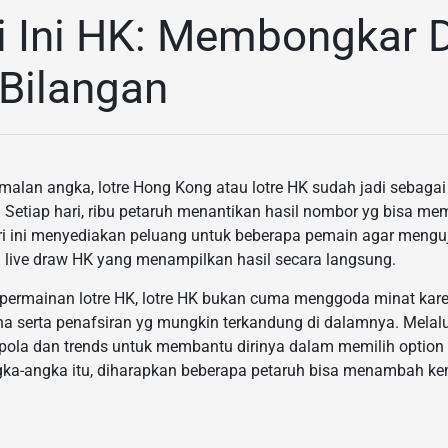
i Ini HK: Membongkar D
Bilangan
amalan angka, lotre Hong Kong atau lotre HK sudah jadi sebaga
k. Setiap hari, ribu petaruh menantikan hasil nombor yg bisa 
ri ini menyediakan peluang untuk beberapa pemain agar mengu
i live draw HK yang menampilkan hasil secara langsung.
 permainan lotre HK, lotre HK bukan cuma menggoda minat kare
a serta penafsiran yg mungkin terkandung di dalamnya. Melalu
 pola dan trends untuk membantu dirinya dalam memilih optio
a-angka itu, diharapkan beberapa petaruh bisa menambah k