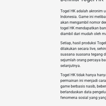
Togel HK adalah akronim un
Indonesia. Game ini meliba
akan mengambil nomor de
togel HK mendapatkan bany
diambil dari mudah oleh m
Setiap, hasil produksi Tog
dilakukan secara live, seh
suasana suasana tegang da
sejumlah orang percaya ba
selanjutnya.
Togel HK tidak hanya hany
permainan ini menjadi ca
game berbasis nasib, beber
berlandaskan data pengelu
fenomena sosial yang yan