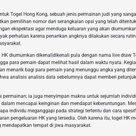
tuk Togel Hong Kong, sebuah jenis permainan judi yang sangat
tkan pemilihan nomor dari serangkaian opsi yang telah ditentu
ngan ekspektasi agar menduga keluaran yang akan diumumka
ak perhatian karena penarikan angknya dilakukan secara rutin 
asyarakat.
el HK diumumkan dikenal|dikenali pula dengan nama live draw To
ingga para pemain dapat melihat hasil dalam waktu nyata. Kegi
n menarik bagi para pemain yang menunggu angka yang ditentuk
hwa analisis analisis data sebelumnya dapat memberi petunj
a permainan; ia juga menyimpan makna untuk sejumlah individ
ra dalam mencapai keinginan dan mendapat keberuntungan. Me
apa individu meganggapi pada strategi tertentu dan cara spesi
aran pengeluaran HK yang tersedia. Oleh karena itu, togel HK
g mendapatkan tempat di jiwa masyarakat.