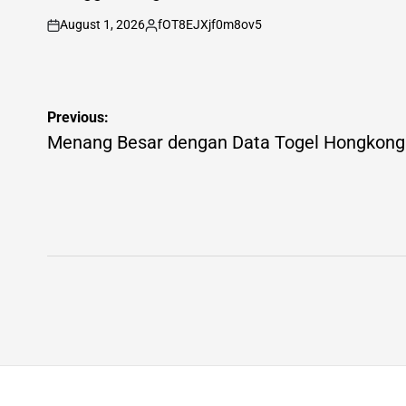
August 1, 2026
fOT8EJXjf0m8ov5
on
Posted
by
Post
Previous:
navigation
Menang Besar dengan Data Togel Hongkong