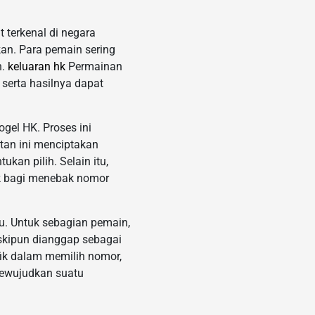
 terkenal di negara
kan. Para pemain sering
n.
keluaran hk
Permainan
serta hasilnya dapat
gel HK. Proses ini
atan ini menciptakan
an pilih. Selain itu,
uk bagi menebak nomor
u. Untuk sebagian pemain,
skipun dianggap sebagai
fik dalam memilih nomor,
 mewujudkan suatu