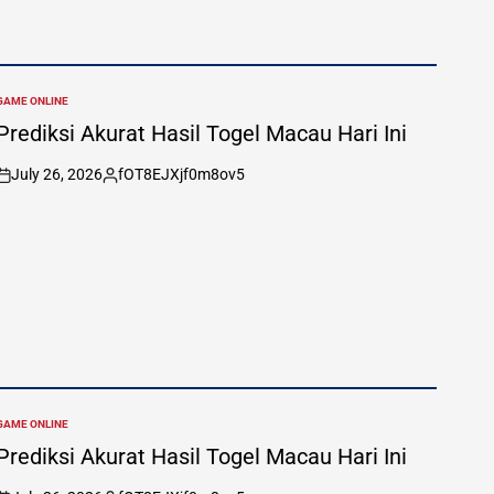
GAME ONLINE
POSTED
N
Prediksi Akurat Hasil Togel Macau Hari Ini
July 26, 2026
fOT8EJXjf0m8ov5
on
Posted
by
GAME ONLINE
POSTED
N
Prediksi Akurat Hasil Togel Macau Hari Ini