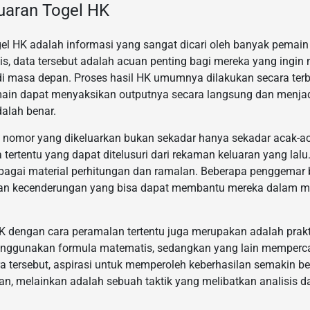
uaran Togel HK
gel HK adalah informasi yang sangat dicari oleh banyak pemain
rilis, data tersebut adalah acuan penting bagi mereka yang ing
di masa depan. Proses hasil HK umumnya dilakukan secara terb
ain dapat menyaksikan outputnya secara langsung dan menjad
alah benar.
K, nomor yang dikeluarkan bukan sekadar hanya sekadar acak-a
 tertentu yang dapat ditelusuri dari rekaman keluaran yang lalu
agai material perhitungan dan ramalan. Beberapa penggemar 
n kecenderungan yang bisa dapat membantu mereka dalam mem
 dengan cara peramalan tertentu juga merupakan adalah prak
enggunakan formula matematis, sedangkan yang lain memperca
a tersebut, aspirasi untuk memperoleh keberhasilan semakin bes
ian, melainkan adalah sebuah taktik yang melibatkan analis